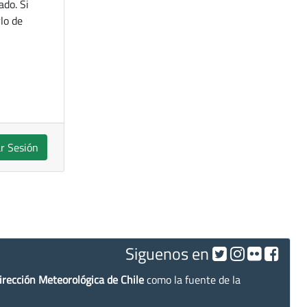
ado. Si
lo de
ar Sesión
Siguenos en
irección Meteorológica de Chile
como la fuente de la