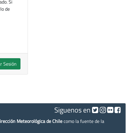
ado. Si
lo de
ar Sesión
Siguenos en
irección Meteorológica de Chile
como la fuente de la