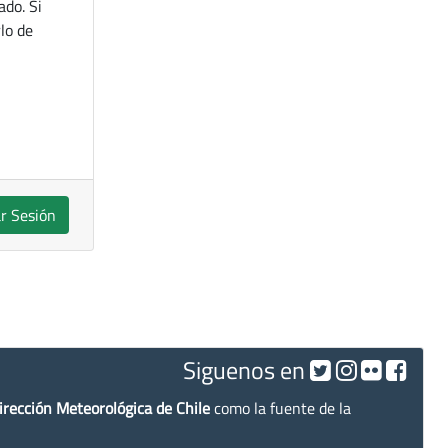
ado. Si
lo de
ar Sesión
Siguenos en
irección Meteorológica de Chile
como la fuente de la