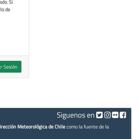
ado. Si
lo de
ar Sesión
Siguenos en
irección Meteorológica de Chile
como la fuente de la