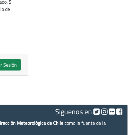
ado. Si
lo de
ar Sesión
Siguenos en
irección Meteorológica de Chile
como la fuente de la