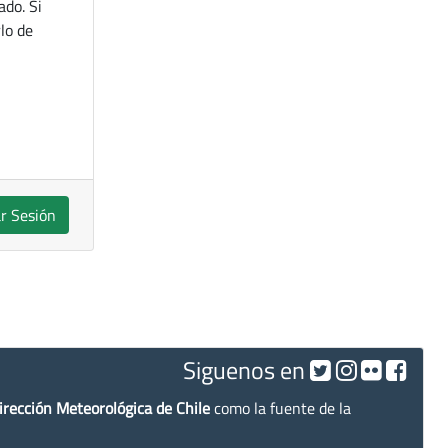
ado. Si
lo de
ar Sesión
Siguenos en
irección Meteorológica de Chile
como la fuente de la