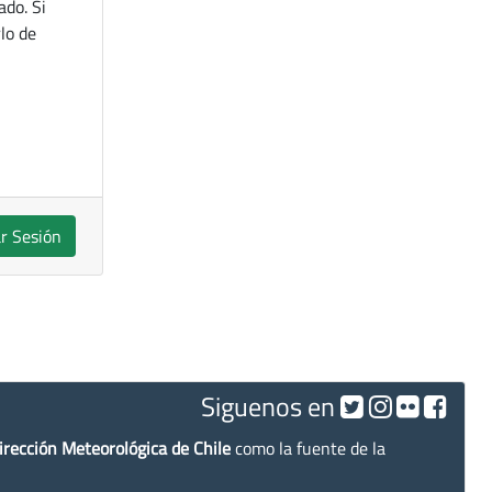
ado. Si
lo de
ar Sesión
Siguenos en
irección Meteorológica de Chile
como la fuente de la