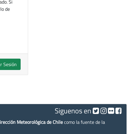
ado. Si
lo de
ar Sesión
Siguenos en
irección Meteorológica de Chile
como la fuente de la