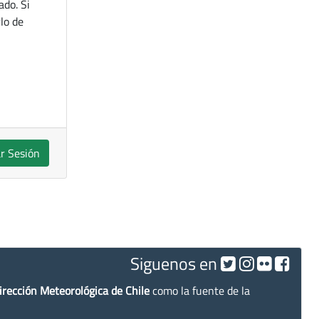
ado. Si
lo de
ar Sesión
Siguenos en
irección Meteorológica de Chile
como la fuente de la