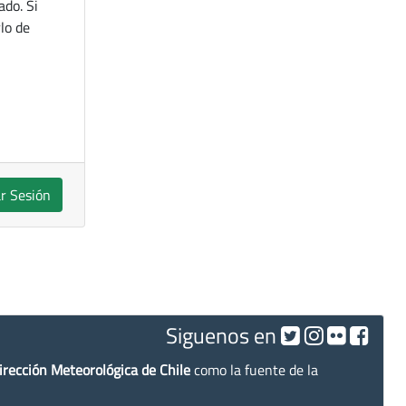
ado. Si
lo de
ar Sesión
Siguenos en
irección Meteorológica de Chile
como la fuente de la