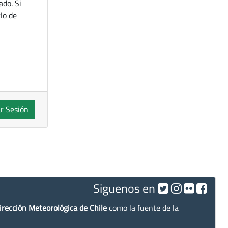
ado. Si
lo de
ar Sesión
Siguenos en
irección Meteorológica de Chile
como la fuente de la