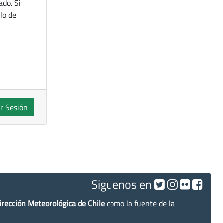
ado. Si
lo de
ar Sesión
Siguenos en
irección Meteorológica de Chile
como la fuente de la