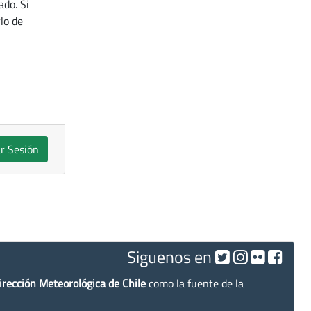
ado. Si
lo de
ar Sesión
Siguenos en
irección Meteorológica de Chile
como la fuente de la