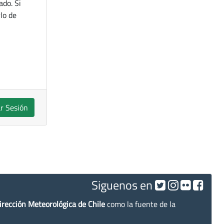
ado. Si
lo de
ar Sesión
Siguenos en
irección Meteorológica de Chile
como la fuente de la