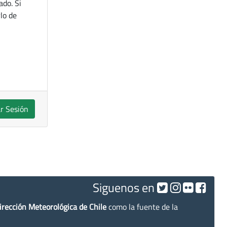
ado. Si
lo de
ar Sesión
Siguenos en
irección Meteorológica de Chile
como la fuente de la