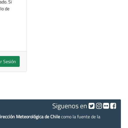
ado. Si
lo de
ar Sesión
Siguenos en
irección Meteorológica de Chile
como la fuente de la