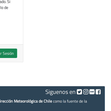
ado. Si
lo de
ar Sesión
Siguenos en
irección Meteorológica de Chile
como la fuente de la