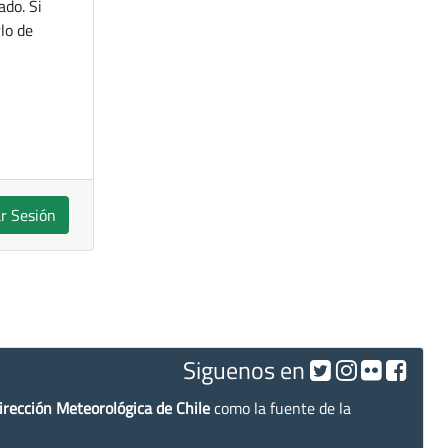
ado. Si
lo de
ar Sesión
Siguenos en
irección Meteorológica de Chile
como la fuente de la