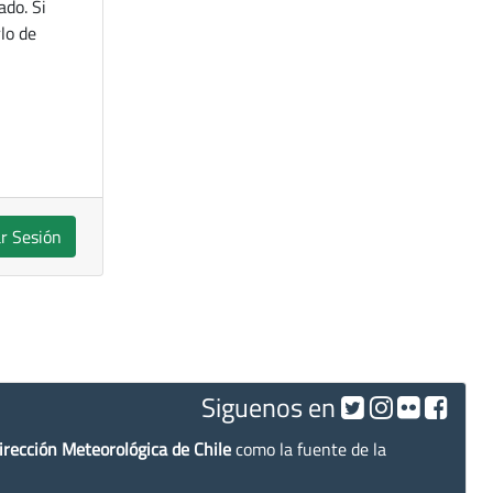
ado. Si
lo de
ar Sesión
Siguenos en
irección Meteorológica de Chile
como la fuente de la