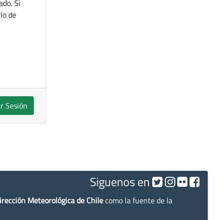
ado. Si
lo de
ar Sesión
Siguenos en
irección Meteorológica de Chile
como la fuente de la