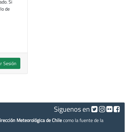
ado. Si
lo de
ar Sesión
Siguenos en
irección Meteorológica de Chile
como la fuente de la