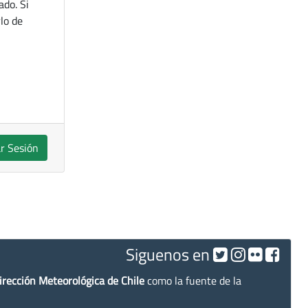
ado. Si
lo de
ar Sesión
Siguenos en
irección Meteorológica de Chile
como la fuente de la