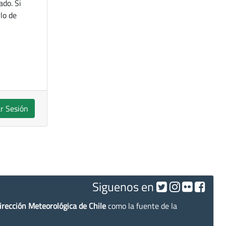
ado. Si
lo de
ar Sesión
Siguenos en
irección Meteorológica de Chile
como la fuente de la