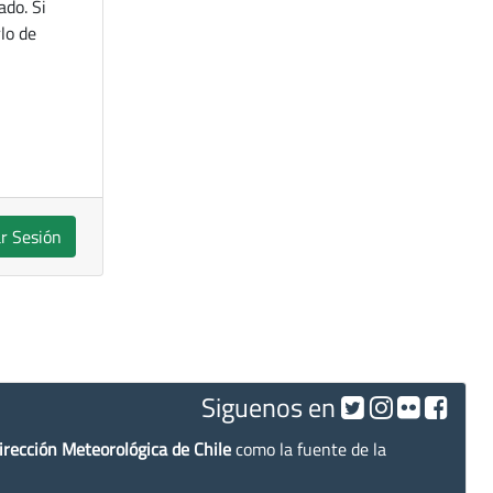
ado. Si
lo de
ar Sesión
Siguenos en
irección Meteorológica de Chile
como la fuente de la