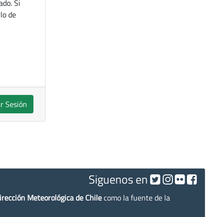
ado. Si
lo de
ar Sesión
Siguenos en
irección Meteorológica de Chile
como la fuente de la