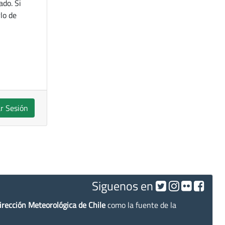
ado. Si
lo de
ar Sesión
Siguenos en
irección Meteorológica de Chile
como la fuente de la