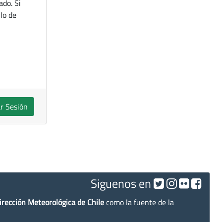
ado. Si
lo de
ar Sesión
Siguenos en
irección Meteorológica de Chile
como la fuente de la