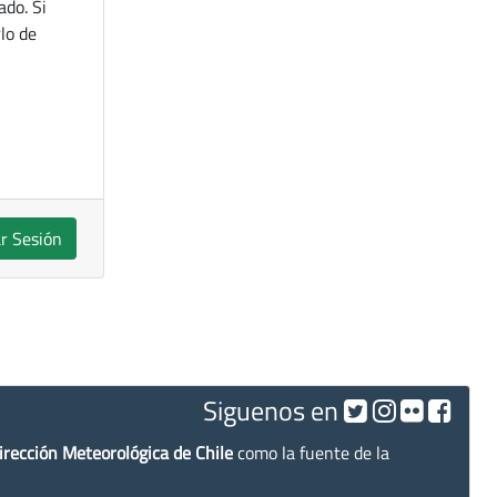
ado. Si
lo de
ar Sesión
Siguenos en
irección Meteorológica de Chile
como la fuente de la