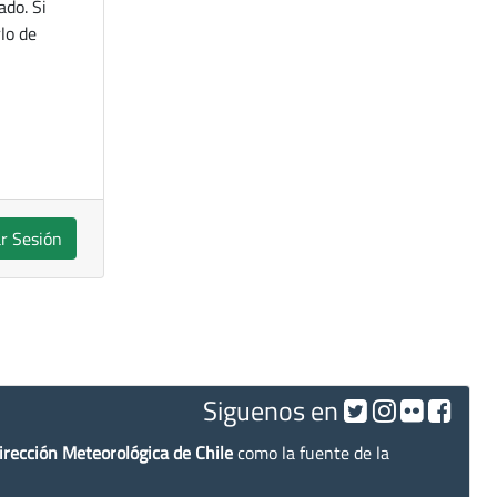
ado. Si
lo de
ar Sesión
Siguenos en
irección Meteorológica de Chile
como la fuente de la