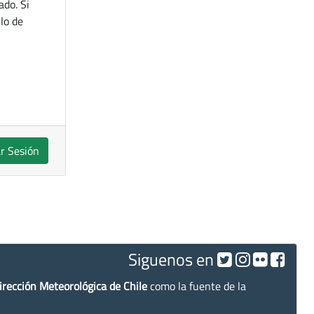
ado. Si
lo de
ar Sesión
Siguenos en
irección Meteorológica de Chile
como la fuente de la