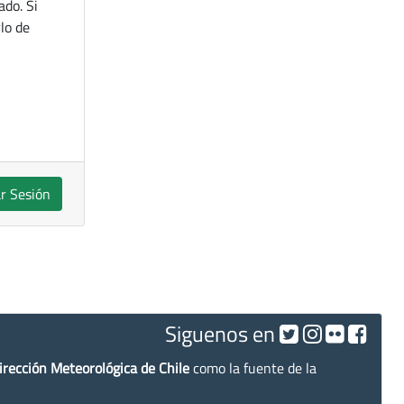
ado. Si
lo de
ar Sesión
Siguenos en
irección Meteorológica de Chile
como la fuente de la