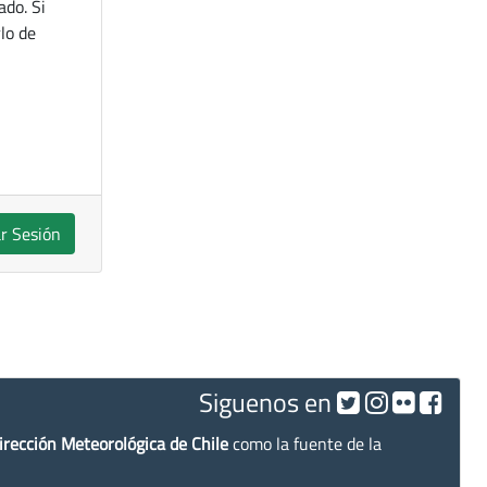
ado. Si
lo de
ar Sesión
Siguenos en
irección Meteorológica de Chile
como la fuente de la