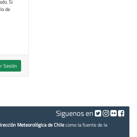
ado. Si
lo de
ar Sesión
Siguenos en
irección Meteorológica de Chile
como la fuente de la