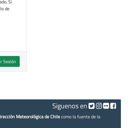
ado. Si
lo de
ar Sesión
Siguenos en
irección Meteorológica de Chile
como la fuente de la