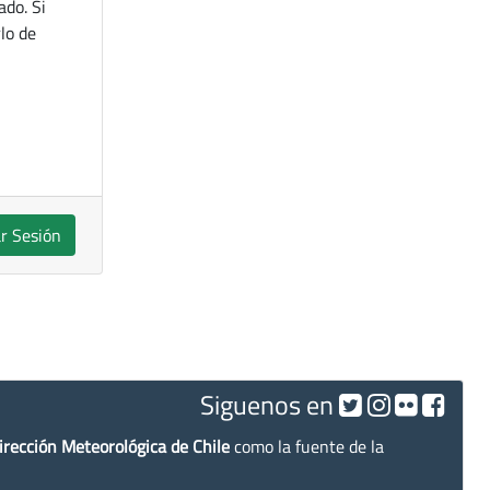
ado. Si
lo de
ar Sesión
Siguenos en
irección Meteorológica de Chile
como la fuente de la