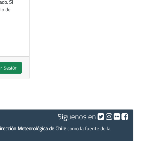
ado. Si
lo de
ar Sesión
Siguenos en
irección Meteorológica de Chile
como la fuente de la