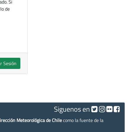
ado. Si
lo de
ar Sesión
Siguenos en
irección Meteorológica de Chile
como la fuente de la