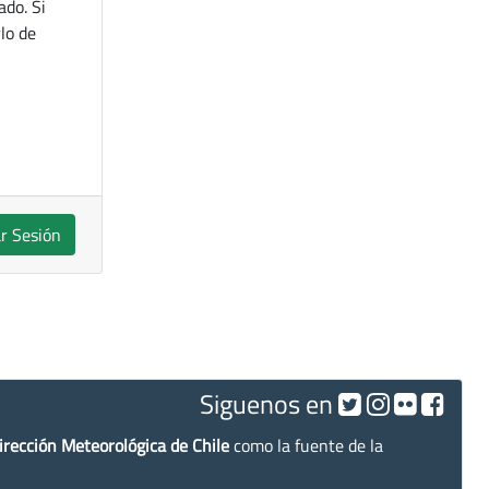
ado. Si
lo de
ar Sesión
Siguenos en
irección Meteorológica de Chile
como la fuente de la