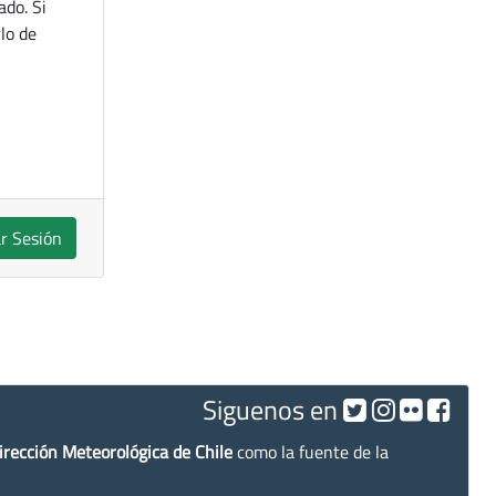
ado. Si
lo de
ar Sesión
Siguenos en
irección Meteorológica de Chile
como la fuente de la