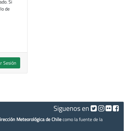
ado. Si
lo de
ar Sesión
Siguenos en
irección Meteorológica de Chile
como la fuente de la