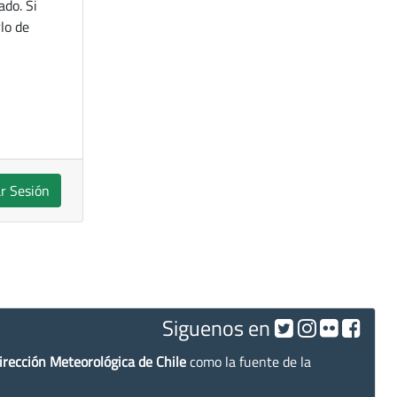
ado. Si
lo de
ar Sesión
Siguenos en
irección Meteorológica de Chile
como la fuente de la