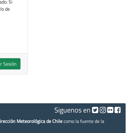
ado. Si
lo de
ar Sesión
Siguenos en
irección Meteorológica de Chile
como la fuente de la