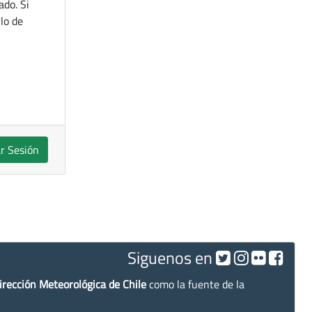
ado. Si
lo de
ar Sesión
Siguenos en
irección Meteorológica de Chile
como la fuente de la