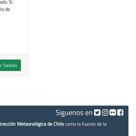
ado. Si
lo de
ar Sesión
Siguenos en
irección Meteorológica de Chile
como la fuente de la