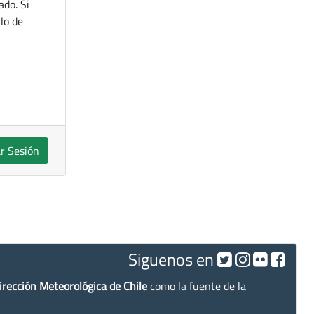
ado. Si
lo de
ar Sesión
Siguenos en
irección Meteorológica de Chile
como la fuente de la