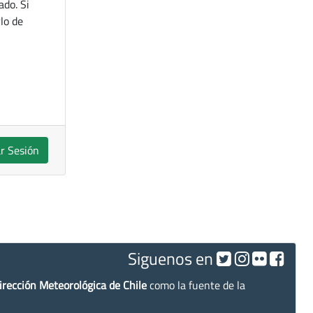
ado. Si
lo de
ar Sesión
Siguenos en
irección Meteorológica de Chile
como la fuente de la