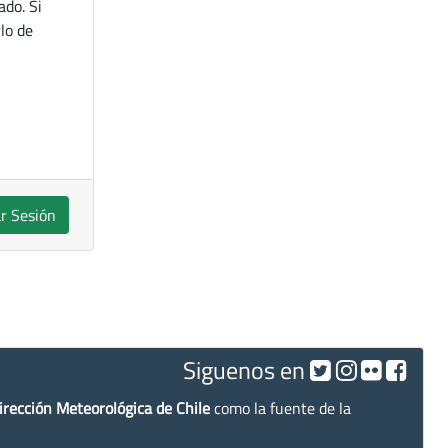
ado. Si
lo de
ar Sesión
Siguenos en
irección Meteorológica de Chile
como la fuente de la