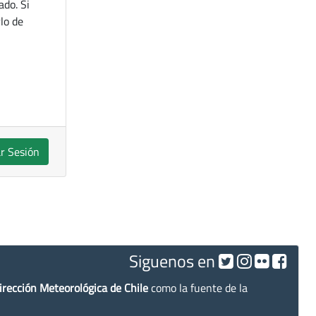
ado. Si
lo de
ar Sesión
Siguenos en
irección Meteorológica de Chile
como la fuente de la