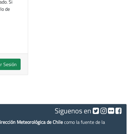
ado. Si
lo de
ar Sesión
Siguenos en
irección Meteorológica de Chile
como la fuente de la