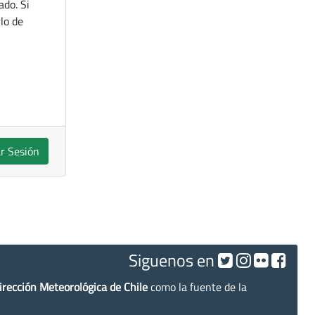
ado. Si
lo de
ar Sesión
Siguenos en
irección Meteorológica de Chile
como la fuente de la